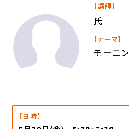
【講師】
氏
【テーマ】
モーニ
【日時】
8月30日(金) 6:30~7:30