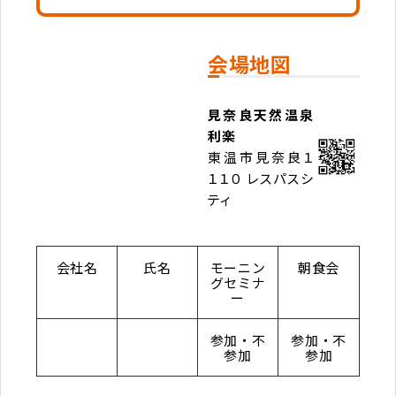
会場地図
見奈良天然温泉
利楽
東温市見奈良１
１１０ レスパスシ
ティ
会社名
氏名
モーニン
朝食会
グセミナ
ー
参加・不
参加・不
参加
参加