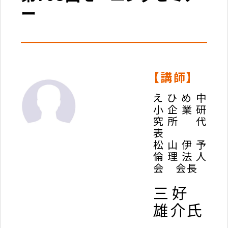
ー
【講師】
えひめ中
小企業研
究所 代
表
松山伊予
倫理法人
会 会長
三好
雄介氏