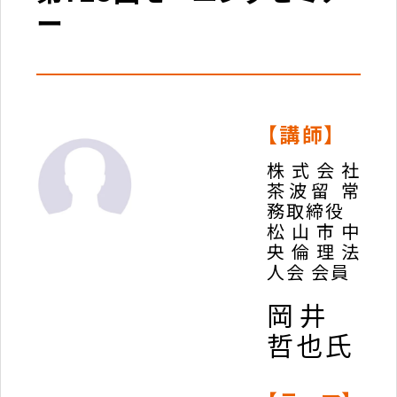
ー
【講師】
株式会社
茶波留 常
務取締役
松山市中
央倫理法
人会 会員
岡井
哲也氏