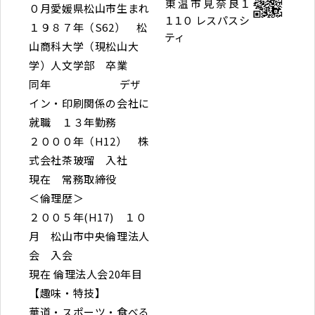
東温市見奈良１
０月愛媛県松山市生まれ
１１０ レスパスシ
１９８７年（S62） 松
ティ
山商科大学（現松山大
学）人文学部 卒業
同年 デザ
イン・印刷関係の会社に
就職 １３年勤務
２０００年（H12） 株
式会社茶玻瑠 入社
現在 常務取締役
＜倫理歴＞
２００５年(H17) １０
月 松山市中央倫理法人
会 入会
現在 倫理法人会20年目
【趣味・特技】
華道・スポーツ・食べる