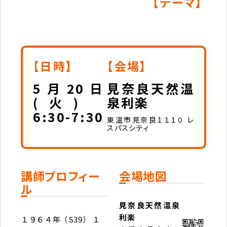
【テーマ】
【日時】
【会場】
5月20日
見奈良天然温
(火)
泉利楽
6:30-7:30
東温市見奈良１１１０ レ
スパスシティ
講師プロフィー
会場地図
ル
見奈良天然温泉
利楽
１９６４年（S39） １