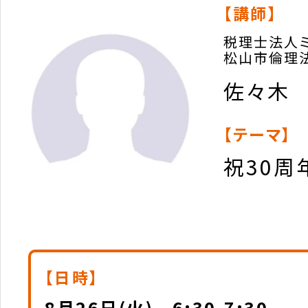
【講師】
税理士法人
松山市倫理
佐々木
【テーマ】
祝30周
【日時】
8月26日(火) 6:30-7:30