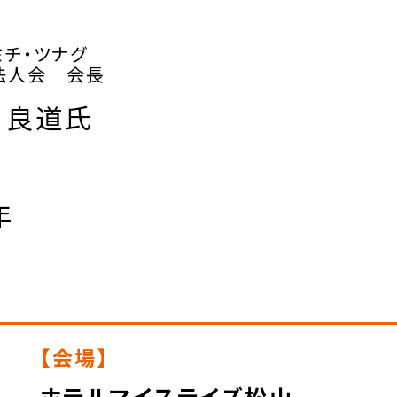
ミチ・ツナグ
法人会 会長
 良道氏
年
【会場】
ホテルマイステイズ松山