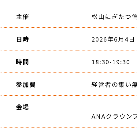
主催
松山にぎたつ
日時
2026年6月4日
時間
18:30-19:30
参加費
経営者の集い無
会場
ANAクラウン