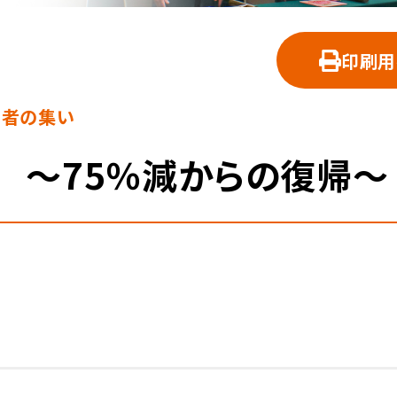
印刷用
営者の集い
 ～75％減からの復帰～