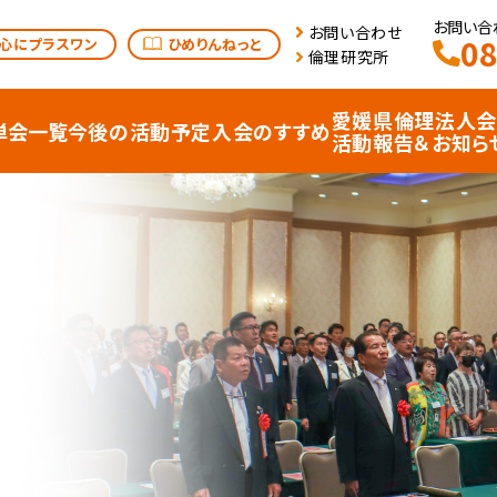
お問い合わ
お問い合わせ
08
心にプラスワン
ひめりんねっと
倫理研究所
愛媛県倫理法人会
単会⼀覧
今後の活動予定
⼊会のすすめ
活動報告＆お知ら