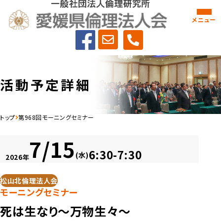
メニュー
活動予定詳細
トップ
第968回モーニングセミナー
7/15
6:30-7:30
(水)
2026年
松山北倫理法人会
モーニングセミナー
死は生なり～万物生々～