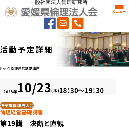
メニュー
活動予定詳細
トップ
倫理経営基礎講座
10/23
18：30～19：30
(木)
2025年
伊予市倫理法人会
倫理経営基礎講座
第19講 決断と直観