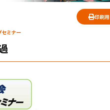
印刷用
グセミナー
過