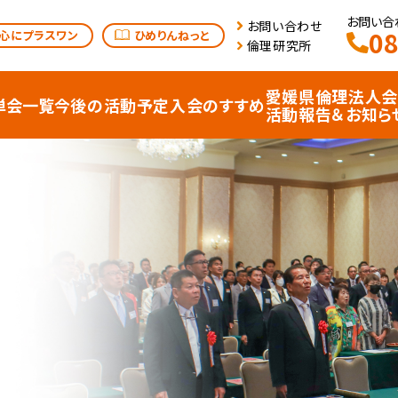
お問い合わ
お問い合わせ
08
心にプラスワン
ひめりんねっと
倫理研究所
愛媛県倫理法人会
単会⼀覧
今後の活動予定
⼊会のすすめ
活動報告＆お知ら