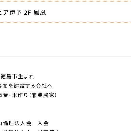
ア伊予 2F 鳳凰
県徳島市生まれ
笑顔を建設する会社へ
業・米作り（兼業農家）
眉山倫理法人会 入会