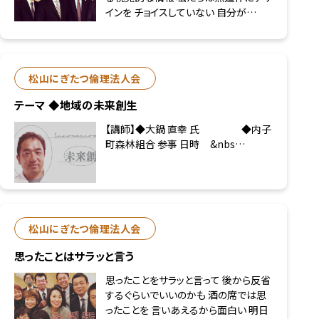
インを チョイスしていない 自分が…
松山にぎたつ倫理法人会
テーマ ◆地域の未来創生
【講師】◆大鍋 直幸 氏 ◆内子
町森林組合 参事 日時 &nbs…
松山にぎたつ倫理法人会
思ったことはサラッと言う
思ったことをサラッと言って 後から反省
するぐらいでいいのかも 酒の席では思
ったことを 言いあえるから面白い 明日