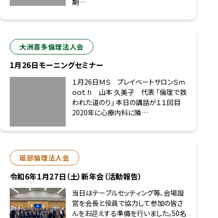
期…
大洲喜多倫理法人会
1月26日モーニングセミナー
１月26日ＭＳ プレイベートサロンＳｍ
ｏｏｔｈ 山本 久美子 代表 「倫理で救
われた道のり」 本日の講話が１１回目
2020年に心療内科に隣…
砥部倫理法人会
令和6年1月27日（土）新年会（活動報告）
当日はテーブルセッティング等、会場設
営を会長と役員で協力して参加の皆さ
んをお迎えする準備を行いました。50名